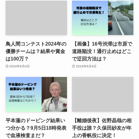
鳥人間コンテスト2024年の
【画像】16号渋滞は市原で
優勝チームは？結果や賞金
道路陥没！通行止めはどこ
は100万？
で迂回方法は？
2024年9月4日
2024年9月4日
平本蓮のドーピング結果い
【離婚後夜】佐野晶哉の相
つ分かる？9月5日18時発表
手役は誰？久保田紗友が年
で血液検査まだ？
上の香帆役に決定！