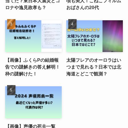
当てた？東日本大震災とコ
頃も美人！こねこフィルム
ロナや逸見政孝も？
おばさんの20代
【画像】ふくらPの結婚報
太陽フレアのオーロラはい
告での謎解きの答え解明！
つまで見れる？日本では北
枠の謎解けた！
海道とどこで観測？
【画像】声優の死去一覧