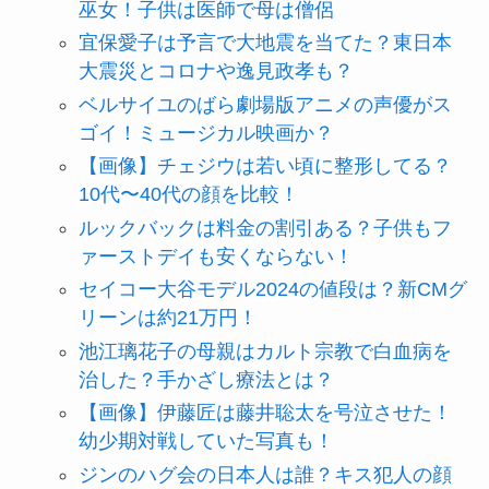
巫女！子供は医師で母は僧侶
宜保愛子は予言で大地震を当てた？東日本
大震災とコロナや逸見政孝も？
ベルサイユのばら劇場版アニメの声優がス
ゴイ！ミュージカル映画か？
【画像】チェジウは若い頃に整形してる？
10代〜40代の顔を比較！
ルックバックは料金の割引ある？子供もフ
ァーストデイも安くならない！
セイコー大谷モデル2024の値段は？新CMグ
リーンは約21万円！
池江璃花子の母親はカルト宗教で白血病を
治した？手かざし療法とは？
【画像】伊藤匠は藤井聡太を号泣させた！
幼少期対戦していた写真も！
ジンのハグ会の日本人は誰？キス犯人の顔