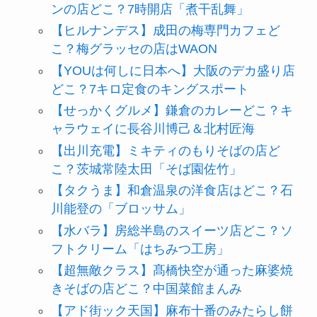
ンの店どこ？7時開店「煮干乱舞」
【ヒルナンデス】成田の梅専門カフェど
こ？梅グラッセの店はWAON
【YOUは何しに日本へ】大阪のデカ盛り店
どこ？7キロ定食のキングスポート
【せっかくグルメ】鎌倉のカレーどこ？キ
ャラウェイに長谷川博己＆北村匠海
【出川充電】ミキティのもりそばの店ど
こ？茨城常陸太田「そば園佐竹」
【タクうま】和倉温泉の洋食店はどこ？石
川能登の「ブロッサム」
【水バラ】房総半島のスイーツ店どこ？ソ
フトクリーム「はちみつ工房」
【超無敵クラス】髙橋快空が通った麻婆焼
きそばの店どこ？中国菜館まんみ
【アド街ック天国】麻布十番のみたらし餅