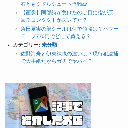
右ともミドルシュート怪物級！
【画像】阿部詩が負けたのは目に指が原
因？コンタクトがズレてた？
角田夏実の顔シールは何で値段は？パワー
テープ770円でどこで買える？
カテゴリー:
未分類
佐野海舟と伊東純也の違いは？現行犯逮捕
で大手紙だからガチでヤバイ？