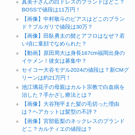
真美子さんの白ドレスのブランドはどこ？
BOSSで値段は11万円！
【画像】中村敬斗のピアスはどこのブラン
ド？ブルガリで値段は30万？
【画像】田臥勇太の髭とアフロはなぜ？若
い頃に童顔でなめられた？
【動画】原田周大は身長167cm福岡出身の
イケメン！彼女は募集中？
セイコー大谷モデル2024の値段は？新CMグ
リーンは約21万円！
池江璃花子の母親はカルト宗教で白血病を
治した？手かざし療法とは？
【画像】大谷翔平また髪の毛切った理由
は？ヘアカットは髪型の不評？
【画像】宮部藍梨のネックレスのブランド
どこ？カルティエの値段は？