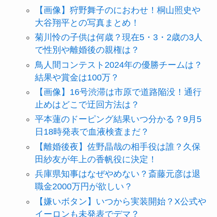
【画像】狩野舞子のにおわせ！桐山照史や
大谷翔平との写真まとめ！
菊川怜の子供は何歳？現在5・3・2歳の3人
で性別や離婚後の親権は？
鳥人間コンテスト2024年の優勝チームは？
結果や賞金は100万？
【画像】16号渋滞は市原で道路陥没！通行
止めはどこで迂回方法は？
平本蓮のドーピング結果いつ分かる？9月5
日18時発表で血液検査まだ？
【離婚後夜】佐野晶哉の相手役は誰？久保
田紗友が年上の香帆役に決定！
兵庫県知事はなぜやめない？斎藤元彦は退
職金2000万円が欲しい？
【嫌いボタン】いつから実装開始？X公式や
イーロンも未発表でデマ？