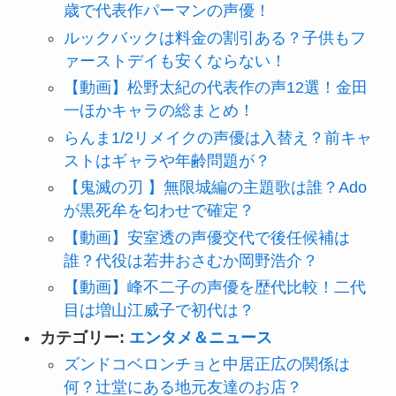
歳で代表作パーマンの声優！
ルックバックは料金の割引ある？子供もフ
ァーストデイも安くならない！
【動画】松野太紀の代表作の声12選！金田
一ほかキャラの総まとめ！
らんま1/2リメイクの声優は入替え？前キャ
ストはギャラや年齢問題が？
【鬼滅の刃 】無限城編の主題歌は誰？Ado
が黒死牟を匂わせで確定？
【動画】安室透の声優交代で後任候補は
誰？代役は若井おさむか岡野浩介？
【動画】峰不二子の声優を歴代比較！二代
目は増山江威子で初代は？
カテゴリー:
エンタメ＆ニュース
ズンドコベロンチョと中居正広の関係は
何？辻堂にある地元友達のお店？