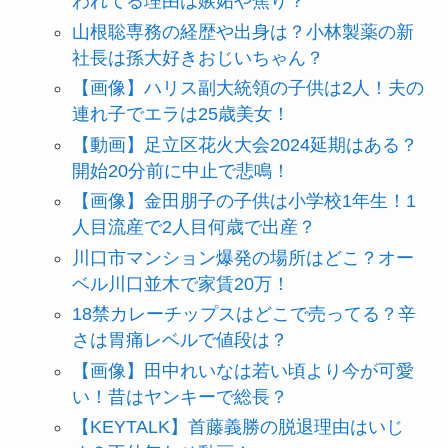
われてる理由は嫉妬や焦り？
山根聡専務の経歴や出身は？小林製薬の新
社長は孫大好きおじいちゃん？
【画像】ハリス副大統領の子供は2人！夫の
連れ子でエラは25歳美女！
【動画】足立区花火大会2024延期はある？
開始20分前に中止で悲鳴！
【画像】金田朋子の子供は小学校1年生！1
人目流産で2人目何歳で出産？
川口市マンション爆発の場所はどこ？オー
ベル川口並木で家賃20万！
18禁カレーチップスはどこで売ってる？辛
さは胃痛レベルで値段は？
【画像】田中れいなは若い頃より今が可愛
い！昔はヤンキーで総長？
【KEYTALK】首藤義勝の脱退理由はいじ