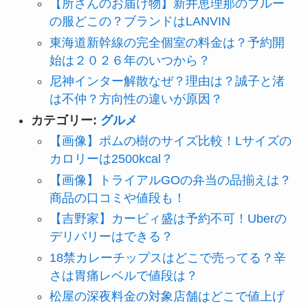
【所さんのお届け物】新井恵理那のブルー
の服どこの？ブランドはLANVIN
東海道新幹線の完全個室の料金は？予約開
始は２０２６年のいつから？
尼神インター解散なぜ？理由は？誠子と渚
は不仲？方向性の違いが原因？
カテゴリー:
グルメ
【画像】ポムの樹のサイズ比較！Lサイズの
カロリーは2500kcal？
【画像】トライアルGOの弁当の品揃えは？
商品の口コミや値段も！
【吉野家】カービィ盛は予約不可！Uberの
デリバリーはできる？
18禁カレーチップスはどこで売ってる？辛
さは胃痛レベルで値段は？
松屋の深夜料金の対象店舗はどこで値上げ