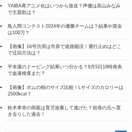
YAIBA再アニメ化はいつから放送？声優は高山みなみ
で主題歌は？
鳥人間コンテスト2024年の優勝チームは？結果や賞金
は100万？
【画像】16号渋滞は市原で道路陥没！通行止めはどこ
で迂回方法は？
平本蓮のドーピング結果いつ分かる？9月5日18時発表
で血液検査まだ？
【画像】ポムの樹のサイズ比較！Lサイズのカロリーは
2500kcal？
鈴木孝幸の両親は育児放棄して逃げた？祖母の元へ置
き去りした過去！