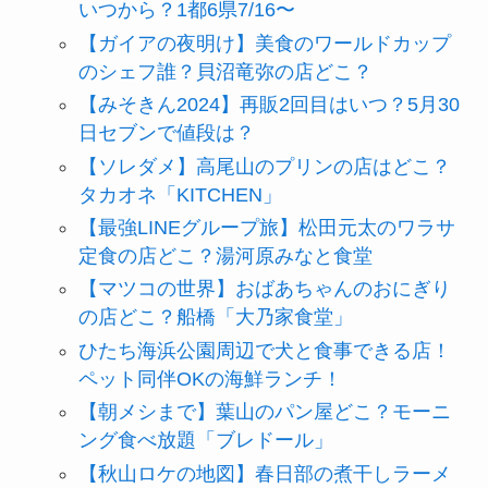
いつから？1都6県7/16〜
【ガイアの夜明け】美食のワールドカップ
のシェフ誰？貝沼竜弥の店どこ？
【みそきん2024】再販2回目はいつ？5月30
日セブンで値段は？
【ソレダメ】高尾山のプリンの店はどこ？
タカオネ「KITCHEN」
【最強LINEグループ旅】松田元太のワラサ
定食の店どこ？湯河原みなと食堂
【マツコの世界】おばあちゃんのおにぎり
の店どこ？船橋「大乃家食堂」
ひたち海浜公園周辺で犬と食事できる店！
ペット同伴OKの海鮮ランチ！
【朝メシまで】葉山のパン屋どこ？モーニ
ング食べ放題「ブレドール」
【秋山ロケの地図】春日部の煮干しラーメ