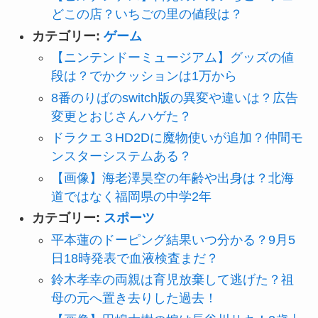
どこの店？いちごの里の値段は？
カテゴリー:
ゲーム
【ニンテンドーミュージアム】グッズの値
段は？でかクッションは1万から
8番のりばのswitch版の異変や違いは？広告
変更とおじさんハゲた？
ドラクエ３HD2Dに魔物使いが追加？仲間モ
ンスターシステムある？
【画像】海老澤昊空の年齢や出身は？北海
道ではなく福岡県の中学2年
カテゴリー:
スポーツ
平本蓮のドーピング結果いつ分かる？9月5
日18時発表で血液検査まだ？
鈴木孝幸の両親は育児放棄して逃げた？祖
母の元へ置き去りした過去！