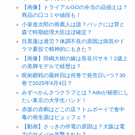
【画像】トライアルGOの弁当の品揃えは？
商品の口コミや値段も！
小泉進次郎の推薦人は誰？バックには菅と
森で時期総理大臣ほぼ確定？
目黒蓮は過労？体調不良の原因は病気やド
ラマ夏役で精神的にもきた？
【画像】田嶋大樹の嫁は長谷川サキ！2歳上
の美脚モデルで経歴は？
呪術廻戦の最終回は何巻で発売日いつ？30
巻で2025年4月4日？
みずべかんさつクラブとは？Adoが秘密にし
たい東京の大学生バンド！
赤坂の赤痢はどこの店？トムボーイで食中
毒の発生源はビュッフェ？
【動画】さっきの停電の原因は？大阪は電
力のサイバー攻撃された？