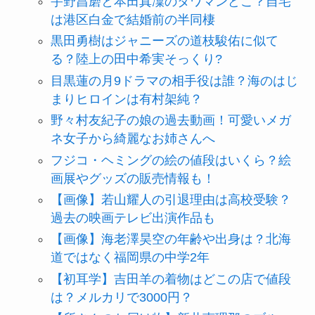
宇野昌磨と本田真凜のタワマンどこ？自宅
は港区白金で結婚前の半同棲
黒田勇樹はジャニーズの道枝駿佑に似て
る？陸上の田中希実そっくり?
目黒蓮の月9ドラマの相手役は誰？海のはじ
まりヒロインは有村架純？
野々村友紀子の娘の過去動画！可愛いメガ
ネ女子から綺麗なお姉さんへ
フジコ・ヘミングの絵の値段はいくら？絵
画展やグッズの販売情報も！
【画像】若山耀人の引退理由は高校受験？
過去の映画テレビ出演作品も
【画像】海老澤昊空の年齢や出身は？北海
道ではなく福岡県の中学2年
【初耳学】吉田羊の着物はどこの店で値段
は？メルカリで3000円？