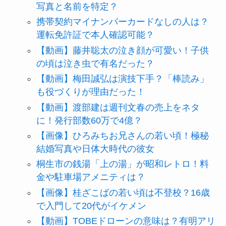
写真と名前を特定？
携帯契約マイナンバーカードなしの人は？
運転免許証で本人確認可能？
【動画】藤井聡太の泣き顔が可愛い！子供
の頃は泣き虫で有名だった？
【動画】梅田誠弘は演技下手？「棒読み」
も役づくりが理由だった！
【動画】渡部建は週刊文春の売上をネタ
に！発行部数60万で4億？
【画像】ひろみちお兄さんの若い頃！極秘
結婚写真や日体大時代の彼女
桐生市の銭湯「上の湯」が昭和レトロ！料
金や駐車場アメニティは？
【画像】桂ざこばの若い頃は不登校？16歳
で入門して20代がイケメン
【動画】TOBEドローンの意味は？有明アリ