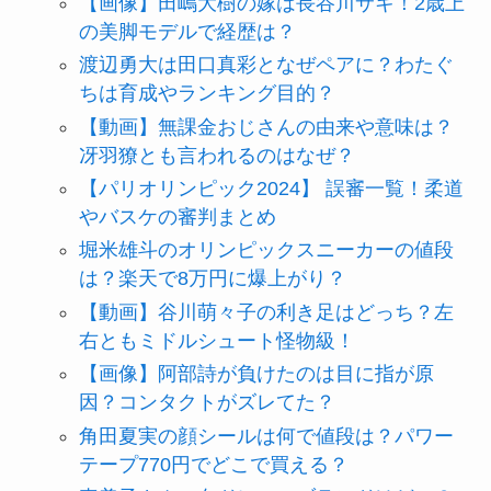
【画像】田嶋大樹の嫁は長谷川サキ！2歳上
の美脚モデルで経歴は？
渡辺勇大は田口真彩となぜペアに？わたぐ
ちは育成やランキング目的？
【動画】無課金おじさんの由来や意味は？
冴羽獠とも言われるのはなぜ？
【パリオリンピック2024】 誤審一覧！柔道
やバスケの審判まとめ
堀米雄斗のオリンピックスニーカーの値段
は？楽天で8万円に爆上がり？
【動画】谷川萌々子の利き足はどっち？左
右ともミドルシュート怪物級！
【画像】阿部詩が負けたのは目に指が原
因？コンタクトがズレてた？
角田夏実の顔シールは何で値段は？パワー
テープ770円でどこで買える？