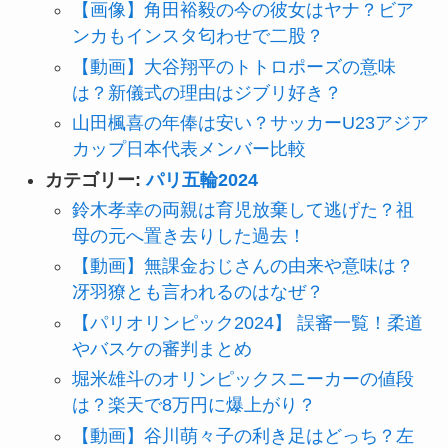
【画像】角田裕毅の今の彼女はヤナ？ビア
ンカもインスタ匂わせで二股？
【動画】大谷翔平のトトロポーズの意味
は？新儀式の理由はジブリ好き？
山田楓喜の年俸は安い？サッカーU23アジア
カップ日本代表メンバー比較
カテゴリー:
パリ五輪2024
鈴木孝幸の両親は育児放棄して逃げた？祖
母の元へ置き去りした過去！
【動画】無課金おじさんの由来や意味は？
冴羽獠とも言われるのはなぜ？
【パリオリンピック2024】 誤審一覧！柔道
やバスケの審判まとめ
堀米雄斗のオリンピックスニーカーの値段
は？楽天で8万円に爆上がり？
【動画】谷川萌々子の利き足はどっち？左