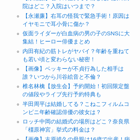
院はどこ？入院はいつまで？
【永瀬廉】右耳の怪我で緊急手術！原因は
イヤモニで耳小骨に傷か？
仮面ライダーが白血病の男の子のSNSに大
集結！ヒーロー俳優まとめ
内田有紀の筋トレがヤバイ？年齢を重ねて
も若い頃と変わらない秘密！
【画像】ベッキーが不貞行為した相手は
誰？いつから川谷絵音と不倫？
椎名林檎【放生会】予約開始！初回限定盤
の値段やライブ先行予約特典も
半田周平は結婚してる？こねこフィルムコ
ンビニ年齢確認俳優の彼女は？
ロッチ中岡の結婚式の場所はどこ？奈良県
「橿原神宮」挙式の料金は？
【画像】古原靖久の母親は16歳で出産！病