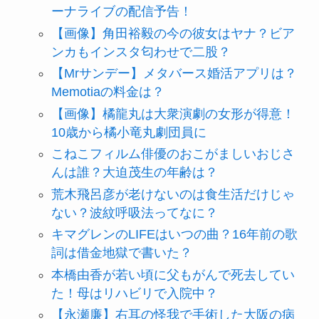
ーナライブの配信予告！
【画像】角田裕毅の今の彼女はヤナ？ビア
ンカもインスタ匂わせで二股？
【Mrサンデー】メタバース婚活アプリは？
Memotiaの料金は？
【画像】橘龍丸は大衆演劇の女形が得意！
10歳から橘小竜丸劇団員に
こねこフィルム俳優のおこがましいおじさ
んは誰？大迫茂生の年齢は？
荒木飛呂彦が老けないのは食生活だけじゃ
ない？波紋呼吸法ってなに？
キマグレンのLIFEはいつの曲？16年前の歌
詞は借金地獄で書いた？
本橋由香が若い頃に父もがんで死去してい
た！母はリハビリで入院中？
【永瀬廉】右耳の怪我で手術した大阪の病