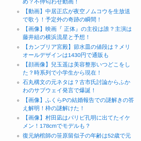
め？不仲匂わせ動画！
【動画】中居正広が夜空ノムコウを生放送
で歌う！予定外の奇跡の瞬間！
【画像】映画『 正体』の主役は誰？主演は
藤井組の横浜流星と予想！
【カンブリア宮殿】節水皿の値段は？メリ
オールデザインは1430円で通販も
【顔画像】兒玉遥は美容整形いつどこをし
た？時系列で小学生から現在！
石丸構文の元ネタは？古市氏討論からふか
わのサブウェイ発言で爆誕！
【画像】ふくらPの結婚報告での謎解きの答
え解明！枠の謎解けた！
【画像】村田凪はパリピ孔明に出てたイケ
メン！178cmでモデルも？
復元納棺師の笹原留似子の年齢は52歳で元