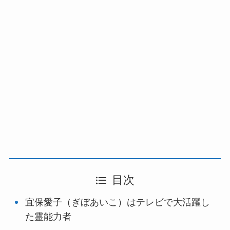
目次
宜保愛子（ぎぼあいこ）はテレビで大活躍し
た霊能力者