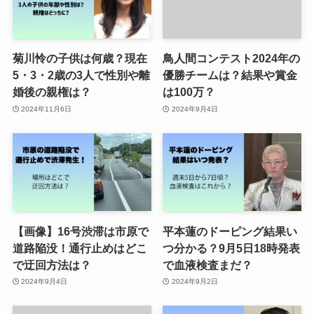
菊川怜の子供は何歳？現在
鳥人間コンテスト2024年の
5・3・2歳の3人で性別や離
優勝チームは？結果や賞金
婚後の親権は？
は100万？
2024年11月6日
2024年9月4日
【画像】16号渋滞は市原で
平本蓮のドーピング結果い
道路陥没！通行止めはどこ
つ分かる？9月5日18時発表
で迂回方法は？
で血液検査まだ？
2024年9月4日
2024年9月2日