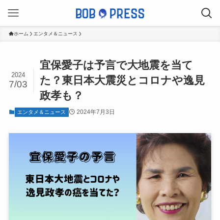
ホーム
エンタメ＆ニュース
宜保愛子は予言で大地震を当て
2024
た？東日本大震災とコロナや逸見
7/03
政孝も？
2024年7月3日
エンタメ＆ニュース