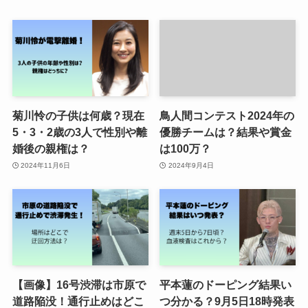
菊川怜の子供は何歳？現在
鳥人間コンテスト2024年の
5・3・2歳の3人で性別や離
優勝チームは？結果や賞金
婚後の親権は？
は100万？
2024年11月6日
2024年9月4日
【画像】16号渋滞は市原で
平本蓮のドーピング結果い
道路陥没！通行止めはどこ
つ分かる？9月5日18時発表