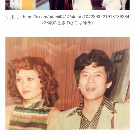
引用元：https://x.com/odanii0414/status/1042893221913739264
（28歳のときのざこば師匠）