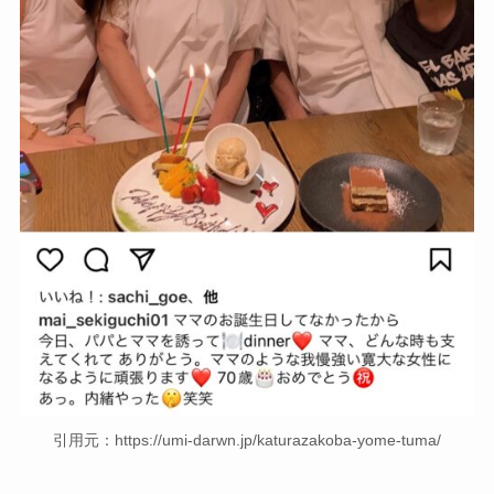
引用元：https://umi-darwn.jp/katurazakoba-yome-tuma/