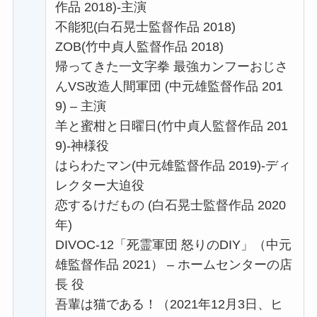
作品 2018)-主演
不能犯(白石晃士監督作品 2018)
ZOB(竹中貞人監督作品 2018)
帰ってきた一文字拳 最強カンフーおじさ
んVS改造人間軍団 (中元雄監督作品 201
9) – 主演
羊と蜜柑と日曜日(竹中貞人監督作品 201
9)-神様役
はらわたマン(中元雄監督作品 2019)-ディ
レクター大迫役
恋するけだもの (白石晃士監督作品 2020
年)
DIVOC-12「死霊軍団 怒りのDIY」（中元
雄監督作品 2021） – ホームセンターの店
長 役
吾輩は猫である！（2021年12月3日、ヒ