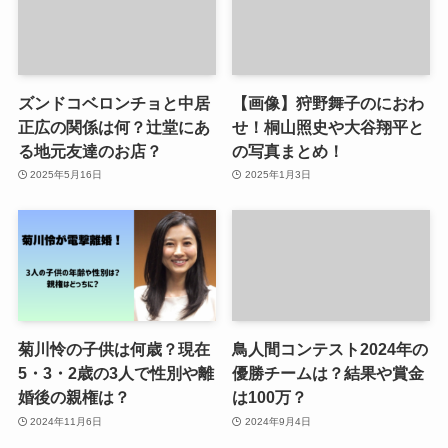
ズンドコベロンチョと中居
【画像】狩野舞子のにおわ
正広の関係は何？辻堂にあ
せ！桐山照史や大谷翔平と
る地元友達のお店？
の写真まとめ！
2025年5月16日
2025年1月3日
菊川怜の子供は何歳？現在
鳥人間コンテスト2024年の
5・3・2歳の3人で性別や離
優勝チームは？結果や賞金
婚後の親権は？
は100万？
2024年11月6日
2024年9月4日