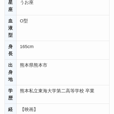
星
うお座
座
血
O型
液
型
身
165cm
長
出
熊本県熊本市
身
地
学
熊本私立東海大学第二高等学校 卒業
歴
経
【映画】