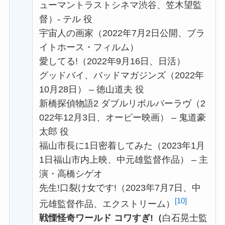
ューマントラストシネマ渋谷、笠木望監
督）- テル 役
宇宙人の画家（2022年7月2日公開、ブラ
イトホース・フィルム）
愛してる!（2022年9月16日、日活）
グッドバイ、バッドマガジンズ（2022年
10月28日） – 徳山道夫 役
新橋探偵物語2 ダブルリボルバーラヴ（2
022年12月3日、オーピー映画） – 鬼道豪
太郎 役
福山市長に1日密着してみた（2023年1月
1日福山市内上映、中元雄監督作品） – 主
演・高橋シゲオ
先生!口裂け女です!（2023年7月7日、中
[10]
元雄監督作品、エクストリーム）
戦慄怪奇ワールド コワすぎ!（
白石晃士監