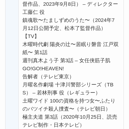
督作品、2023年9月8日） – ディレクター
工藤仁 役
鎮魂歌〜たましずめのうた〜（2024年7
月12日公開予定、松本了監督作品）
【TV】
木曜時代劇 陽炎の辻〜居眠り磐音 江戸双
紙〜 第1話
週刊真木よう子 第3話 – 女任侠筋子肌
GO!GO!HEAVEN!
告解者（テレビ東京）
月曜名作劇場 十津川警部シリーズ（TB
S） – 若林刑事 役（レギュラー）
土曜ワイド 100の資格を持つ女〜ふたり
のバツイチ殺人捜査〜（テレビ朝日）
極主夫道 第3話（2020年10月25日、読売
テレビ制作・日本テレビ）