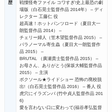
歴
戦慄怪奇ファイル コワすぎ!史上最恐の劇
場版（白石晃士監督作品 2014年） – ディ
レクター 工藤仁 役
超高速！ホットパンツロード（夏目大一
朗監督作品 2014） –
チェリー婦人（笠木望監督作品 2015） –
パラノーマル寄生蟲（夏目大一朗監督作
品 2015） –
BRUTAL （廣瀬貴士監督作品 2015） –
お母さん、ありがとう(保坂大輔監督作品
2015） – 主演
ボクソール★ライドショー 恐怖の廃校脱
出!（白石晃士監督作品 2016） – 番人 役
虎穴にイラズンバ (竹中貞人監督作品 201
6)
愛を言わない口に変わって(福谷孝弘監督