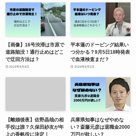
【画像】16号渋滞は市原で
平本蓮のドーピング結果い
道路陥没！通行止めはどこ
つ分かる？9月5日18時発表
で迂回方法は？
で血液検査まだ？
2024年9月4日
2024年9月2日
【離婚後夜】佐野晶哉の相
兵庫県知事はなぜやめな
手役は誰？久保田紗友が年
い？斎藤元彦は退職金2000
上の香帆役に決定！
万円が欲しい？