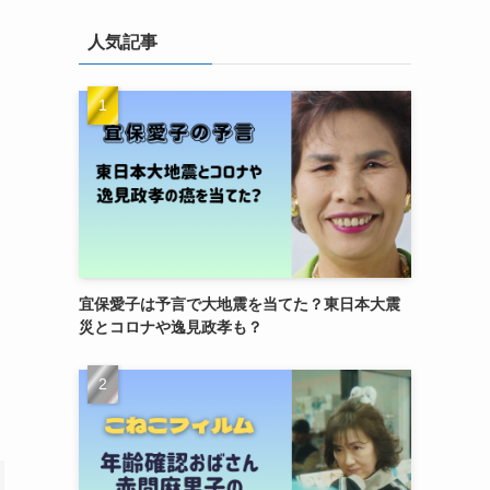
人気記事
宜保愛子は予言で大地震を当てた？東日本大震
災とコロナや逸見政孝も？