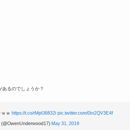
があるのでしょうか？
ｗｗｗ
https://t.co/rMpfJ6832i
pic.twitter.com/0in2QV3E4f
OwenUnderwood17)
May 31, 2019