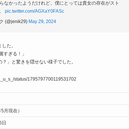
らなかったようだけれど、僕にとっては貴女の存在がスト
す。
pic.twitter.com/AGXaY0FASc
(@jenik29)
May 29, 2024
ました。
綺麗すぎる！」
の？」と驚きを隠せない様子でした。
_i_n_u_s_/status/1795797700119531702
4年5月現在）
16日