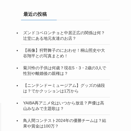
最近の投稿
ズンドコベロンチョと中居正広の関係は何？
辻堂にある地元友達のお店？
【画像】狩野舞子のにおわせ！桐山照史や大
谷翔平との写真まとめ！
菊川怜の子供は何歳？現在5・3・2歳の3人で
性別や離婚後の親権は？
【ニンテンドーミュージアム】グッズの値段
は？でかクッションは1万から
YAIBA再アニメ化はいつから放送？声優は高
山みなみで主題歌は？
鳥人間コンテスト2024年の優勝チームは？結
果や賞金は100万？