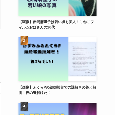
【画像】赤間麻里子は若い頃も美人！こねこフ
ィルムおばさんの20代
【画像】ふくらPの結婚報告での謎解きの答え解
明！枠の謎解けた！