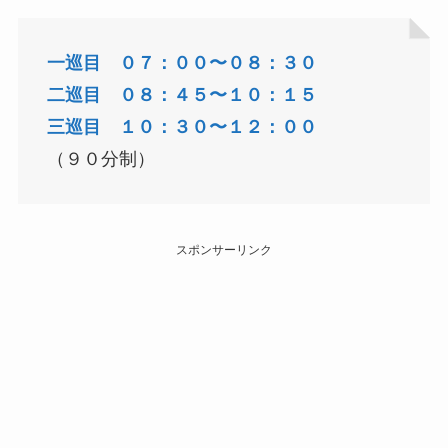
一巡目 ０７：００〜０８：３０
二巡目 ０８：４５〜１０：１５
三巡目 １０：３０〜１２：００
（９０分制）
スポンサーリンク