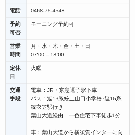
電話
0468-75-4548
予約
モーニング予約可
可否
営業
月・水・木・金・土・日
時間
07:00 – 18:00
定休
火曜
日
交通
電車：JR・京急逗子駅下車
手段
バス：逗13系統上山口小学校･逗15系
統衣笠駅行き
葉山大道経由 一色住宅下車徒歩1分
車：葉山大道から横須賀インターに向