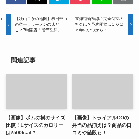
【秋山ロケの地図】春日部
東海道新幹線の完全個室の
の煮干しラーメンの店ど
料金は？予約開始は２０２
こ？7時開店「煮干乱舞」
６年のいつから？
関連記事
【画像】ポムの樹のサイズ
【画像】トライアルGOの
比較！Lサイズのカロリー
弁当の品揃えは？商品の口
は2500kcal？
コミや値段も！