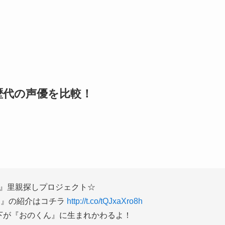
歴代の声優を比較！
）
』里親探しプロジェクト☆
ん』の紹介はコチラ
http://t.co/tQJxaXro8h
下が『おのくん』に生まれかわるよ！