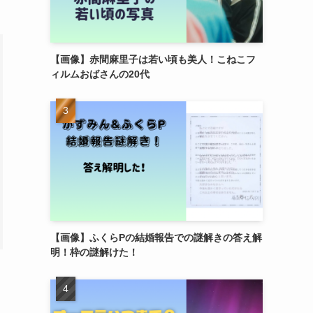
【画像】赤間麻里子は若い頃も美人！こねこフ
ィルムおばさんの20代
【画像】ふくらPの結婚報告での謎解きの答え解
明！枠の謎解けた！