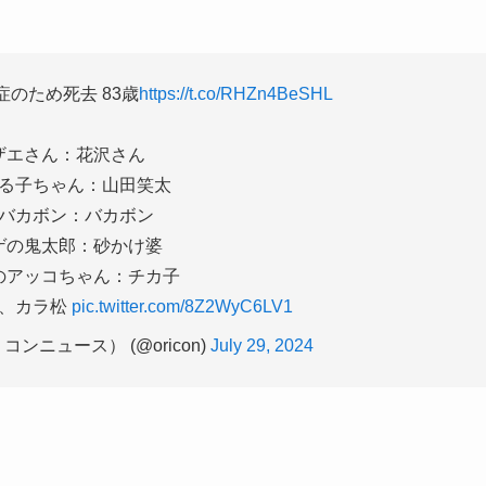
のため死去 83歳
https://t.co/RHZn4BeSHL
ザエさん：花沢さん
る子ちゃん：山田笑太
バカボン：バカボン
ゲの鬼太郎：砂かけ婆
のアッコちゃん：チカ子
松、カラ松
pic.twitter.com/8Z2WyC6LV1
リコンニュース） (@oricon)
July 29, 2024