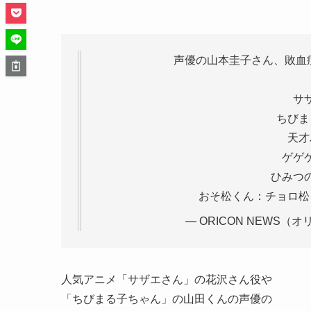
声優の山本圭子さん、敗血症
サ
ちびま
天才
ゲゲ
ひみつ
おそ松くん：チョロ
— ORICON NEWS（オ
人気アニメ「サザエさん」の花沢さん役や
「ちびまる子ちゃん」の山田くんの声優の