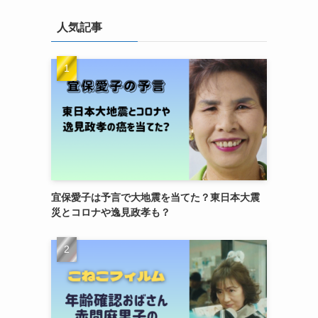
人気記事
宜保愛子は予言で大地震を当てた？東日本大震
災とコロナや逸見政孝も？