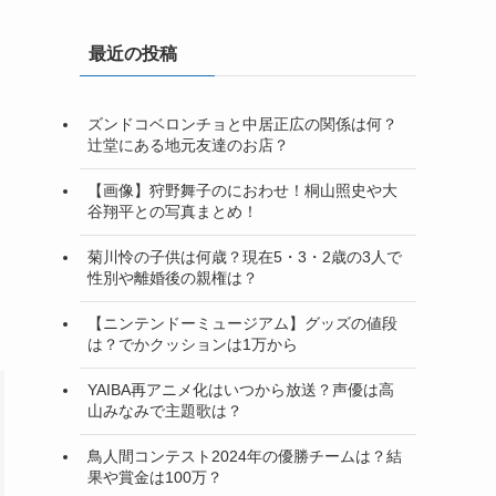
最近の投稿
ズンドコベロンチョと中居正広の関係は何？
辻堂にある地元友達のお店？
【画像】狩野舞子のにおわせ！桐山照史や大
谷翔平との写真まとめ！
菊川怜の子供は何歳？現在5・3・2歳の3人で
性別や離婚後の親権は？
【ニンテンドーミュージアム】グッズの値段
は？でかクッションは1万から
YAIBA再アニメ化はいつから放送？声優は高
山みなみで主題歌は？
鳥人間コンテスト2024年の優勝チームは？結
果や賞金は100万？