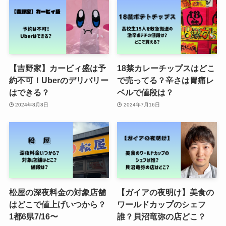
【吉野家】カービィ盛は予
18禁カレーチップスはどこ
約不可！Uberのデリバリー
で売ってる？辛さは胃痛レ
はできる？
ベルで値段は？
2024年8月8日
2024年7月16日
松屋の深夜料金の対象店舗
【ガイアの夜明け】美食の
はどこで値上げいつから？
ワールドカップのシェフ
1都6県7/16〜
誰？貝沼竜弥の店どこ？