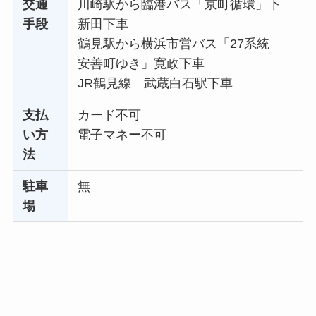
交通
川崎駅から臨港バス「京町循環」下
手段
新田下車
鶴見駅から横浜市営バス「27系統
安善町ゆき」寛政下車
JR鶴見線 武蔵白石駅下車
支払
カード不可
い方
電子マネー不可
法
駐車
無
場