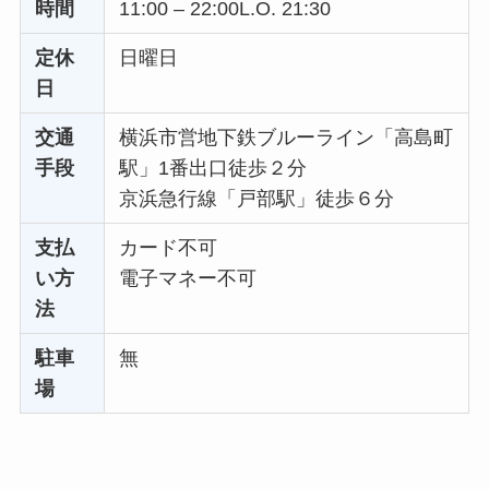
時間
11:00 – 22:00L.O. 21:30
定休
日曜日
日
交通
横浜市営地下鉄ブルーライン「高島町
手段
駅」1番出口徒歩２分
京浜急行線「戸部駅」徒歩６分
支払
カード不可
い方
電子マネー不可
法
駐車
無
場